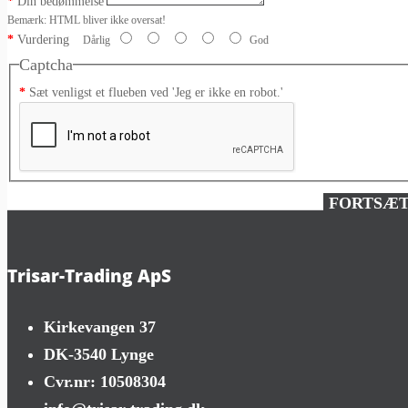
Din bedømmelse
Bemærk:
HTML bliver ikke oversat!
Vurdering
Dårlig
God
Captcha
Sæt venligst et flueben ved 'Jeg er ikke en robot.'
FORTSÆ
Trisar-Trading ApS
Kirkevangen 37
DK-3540 Lynge
Cvr.nr: 10508304